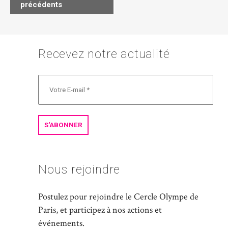
précédents
de
la
liste
Recevez notre actualité
des
Évènements
Nous rejoindre
Postulez pour rejoindre le Cercle Olympe de
Paris, et participez à nos actions et
événements.