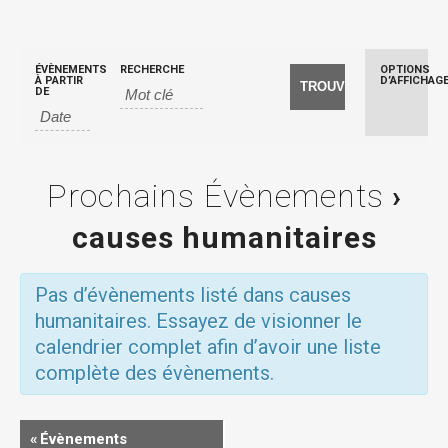
ÉVÈNEMENTS
RECHERCHE
OPTIONS
Navig
À PARTIR
D’AFFICHAG
DE
par
l’affi
Prochains Évènements
›
des
causes humanitaires
évène
Pas d’évènements listé dans causes
humanitaires. Essayez de visionner le
calendrier complet afin d’avoir une liste
complète des évènements.
Navigation
«
Évènements