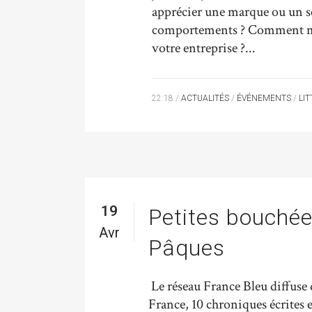
apprécier une marque ou un ser
comportements ? Comment man
votre entreprise ?...
22:18 /
ACTUALITÉS
/
ÉVÉNEMENTS
/
LI
19
Petites bouché
Avr
Pâques
Le réseau France Bleu diffuse 
France, 10 chroniques écrites