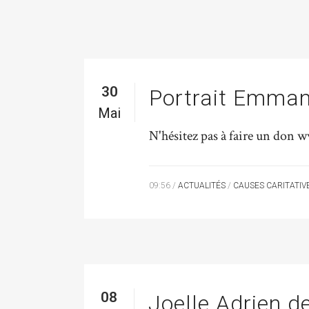
30
Portrait Emman
Mai
N'hésitez pas à faire un don w
09:56 /
ACTUALITÉS
/
CAUSES CARITATIV
08
Joelle Adrien d