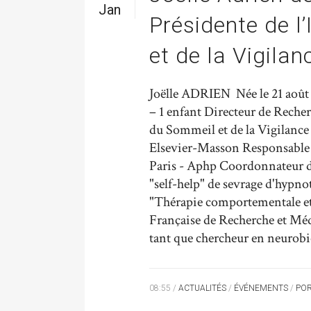
Jan
Présidente de l
et de la Vigilan
Joëlle ADRIEN Née le 21 août 
– 1 enfant Directeur de Recher
du Sommeil et de la Vigilance
Elsevier-Masson Responsable 
Paris - Aphp Coordonnateur d
"self-help" de sevrage d'hypno
"Thérapie comportementale et 
Française de Recherche et Méd
tant que chercheur en neurobi
08:55 /
ACTUALITÉS
/
ÉVÉNEMENTS
/
POR