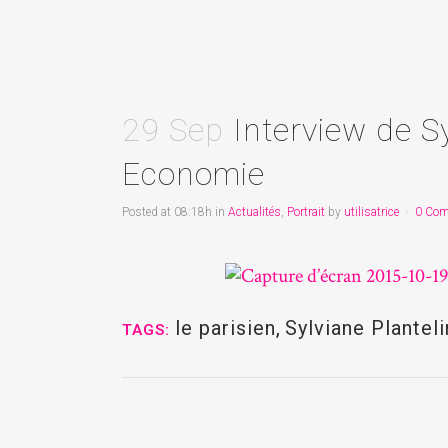
29 Sep
Interview de Sy
Economie
Posted at 08:18h
in
Actualités
,
Portrait
by
utilisatrice
0 Co
le parisien
,
Sylviane Planteli
TAGS: