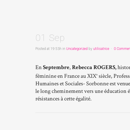
01 Sep
Posted at 19:53h
in
Uncategorized
by
utilisatrice
0 Commen
En
Septembre
,
Rebecca ROGERS,
histor
féminine en France au XIX
siècle, Profess
e
Humaines et Sociales- Sorbonne est venue 
le long cheminement vers une éducation égal
résistances à cette égalité.