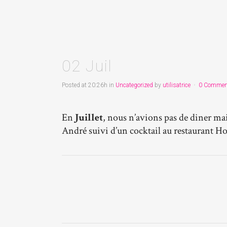
02 Juil
Posted at 20:26h
in
Uncategorized
by
utilisatrice
0 Commen
En
Juillet
, nous n’avions pas de diner m
André suivi d’un cocktail au restaurant Ho