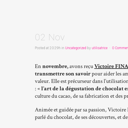
02 Nov
Posted at 20:29h
in
Uncategorized
by
utilisatrice
0 Commen
En
novembre,
avons reçu
Victoire FIN
transmettre son savoir
pour aider les am
valeur. Elle est précurseur dans l’utilisati
: «
l’art de la dégustation de chocolat
culture du cacao, de sa fabrication et des 
Animée et guidée par sa passion, Victoire 
parlé du chocolat, de ses découvertes, et de