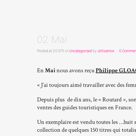
02 Mai
Posted at 20:37h
in
Uncategorized
by
utilisatrice
0 Commen
En
Mai
nous avons reçu
Philippe GLO
« J’ai toujours aimé travailler avec des fe
Depuis plus de dix ans, le « Routard », son 
ventes des guides touristiques en France.
Un exemplaire est vendu toutes les …huit se
collection de quelques 150 titres qui totali