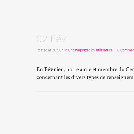
02 Fév
Posted at 20:50h
in
Uncategorized
by
utilisatrice
0 Commen
En
Février
, notre amie et membre du Ce
concernant les divers types de rensei