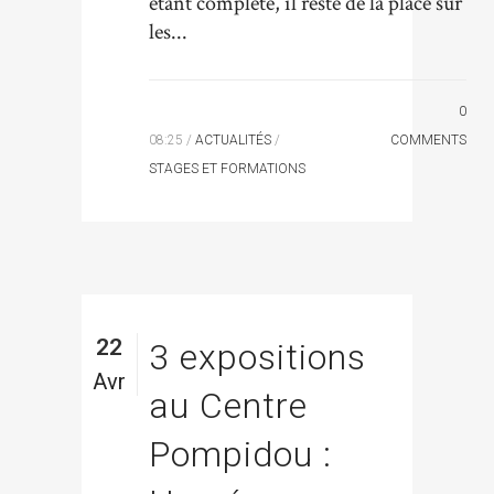
étant complète, il reste de la place sur
les...
0
08:25 /
ACTUALITÉS
/
COMMENTS
STAGES ET FORMATIONS
22
3 expositions
Avr
au Centre
Pompidou :