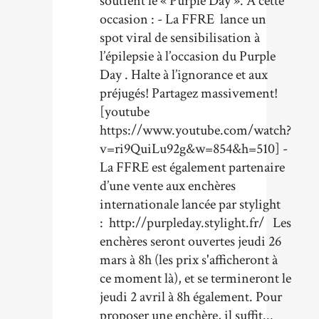
soutient le « Purple Day ». A cette
occasion : - La FFRE lance un
spot viral de sensibilisation à
l’épilepsie à l’occasion du Purple
Day . Halte à l’ignorance et aux
préjugés! Partagez massivement!
[youtube
https://www.youtube.com/watch?
v=ri9QuiLu92g&w=854&h=510] -
La FFRE est également partenaire
d’une vente aux enchères
internationale lancée par stylight
: http://purpleday.stylight.fr/ Les
enchères seront ouvertes jeudi 26
mars à 8h (les prix s'afficheront à
ce moment là), et se termineront le
jeudi 2 avril à 8h également. Pour
proposer une enchère, il suffit...