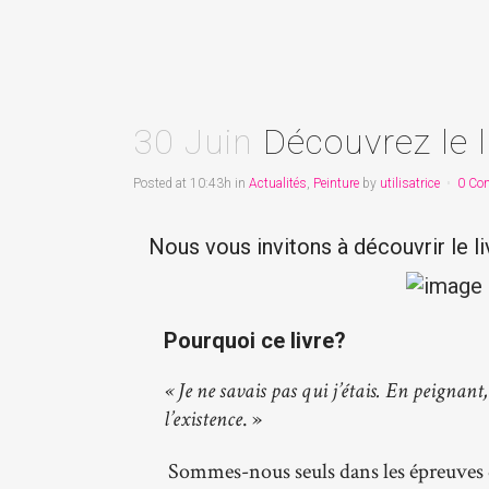
30 Juin
Découvrez le l
Posted at 10:43h
in
Actualités
,
Peinture
by
utilisatrice
0 Co
Nous vous invitons à découvrir le l
Pourquoi ce livre?
« Je ne savais pas qui j’étais. En peignant,
l’existence
. »
Sommes-nous seuls dans les épreuves d