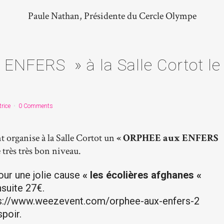
Paule Nathan, Présidente du Cercle Olympe
NFERS » à la Salle Cortot le
trice
0 Comments
 organise à la Salle Cortot un
« ORPHEE aux ENFERS
 très très bon niveau.
pour une jolie cause
« les écolières afghanes «
nsuite 27€.
ttps://www.weezevent.com/orphee-aux-enfers-2
spoir.