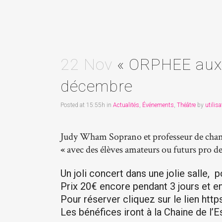
22 Nov
« ORPHEE aux E
décembre
Posted at 15:55h
in
Actualités
,
Événements
,
Théâtre
by
utilisa
Judy Wham Soprano et professeur de chant
«
avec des élèves amateurs ou futurs pro de
Un joli concert dans une jolie salle, 
Prix 20€ encore pendant 3 jours et e
Pour réserver cliquez sur le lien h
Les bénéfices iront à la Chaine de l’E