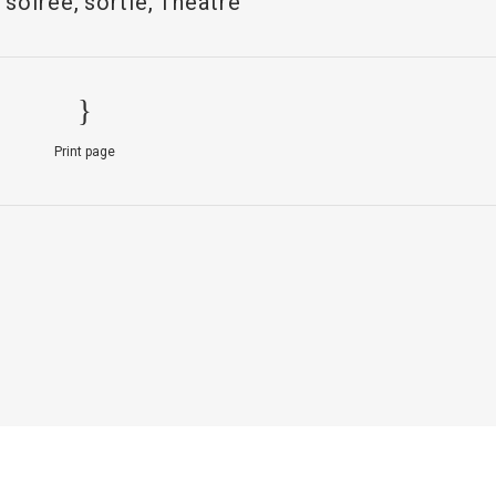
,
soirée
,
sortie
,
Théâtre
Print page